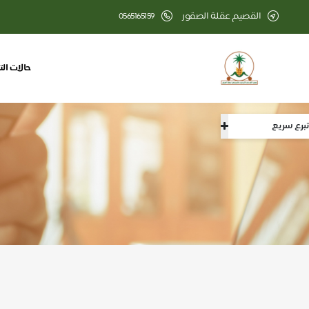
القصيم عقلة الصقور
0565165159
حالات الت
تبرع سريع