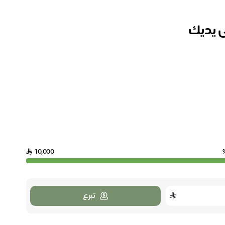
ى يديك
10,000
تبرع