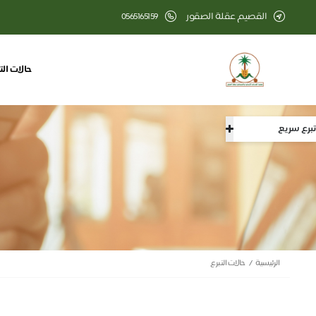
القصيم عقلة الصقور
0565165159
حالات الت
تبرع سريع
الرئيسية
حالات التبرع