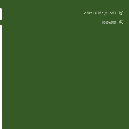
القصيم عقلة الصقور
0565165159